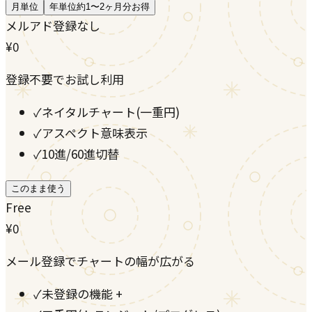
月単位
年単位
約1〜2ヶ月分お得
メルアド登録なし
¥0
登録不要でお試し利用
✓
ネイタルチャート(一重円)
✓
アスペクト意味表示
✓
10進/60進切替
このまま使う
Free
¥0
メール登録でチャートの幅が広がる
✓
未登録の機能 +