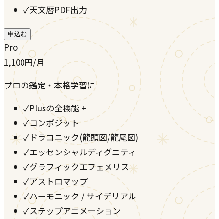
✓
天文暦PDF出力
申込む
Pro
1,100
円
/月
プロの鑑定・本格学習に
✓
Plusの全機能 +
✓
コンポジット
✓
ドラコニック(龍頭図/龍尾図)
✓
エッセンシャルディグニティ
✓
グラフィックエフェメリス
✓
アストロマップ
✓
ハーモニック / サイデリアル
✓
ステップアニメーション