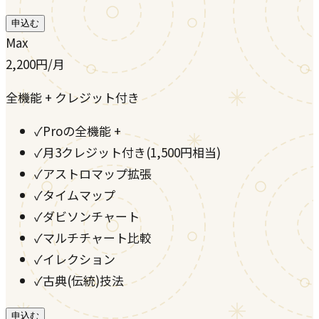
申込む
Max
2,200
円
/月
全機能 + クレジット付き
✓
Proの全機能 +
✓
月3クレジット付き(1,500円相当)
✓
アストロマップ拡張
✓
タイムマップ
✓
ダビソンチャート
✓
マルチチャート比較
✓
イレクション
✓
古典(伝統)技法
申込む