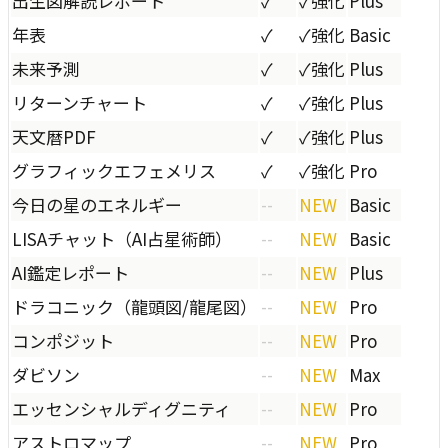
出生図解読レポート
✓
✓
強化
Plus
年表
✓
✓
強化
Basic
未来予測
✓
✓
強化
Plus
リターンチャート
✓
✓
強化
Plus
天文暦PDF
✓
✓
強化
Plus
グラフィックエフェメリス
✓
✓
強化
Pro
今日の星のエネルギー
--
NEW
Basic
LISAチャット（AI占星術師）
--
NEW
Basic
AI鑑定レポート
--
NEW
Plus
ドラコニック（龍頭図/龍尾図）
--
NEW
Pro
コンポジット
--
NEW
Pro
ダビソン
--
NEW
Max
エッセンシャルディグニティ
--
NEW
Pro
アストロマップ
--
NEW
Pro