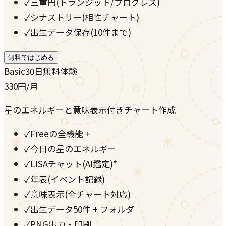
✓
三重円(トランジット/プログレス)
✓
シナストリー(相性チャート)
✓
出生データ保存(10件まで)
無料ではじめる
Basic
30日無料体験
330
円
/月
星のエネルギーと意味表示付きチャート作成
✓
Freeの全機能 +
✓
今日の星のエネルギー
✓
LISAチャット(AI鑑定)*
✓
年表(イベント記録)
✓
意味表示(全チャート対応)
✓
出生データ50件 + フォルダ
✓
PNG出力・印刷