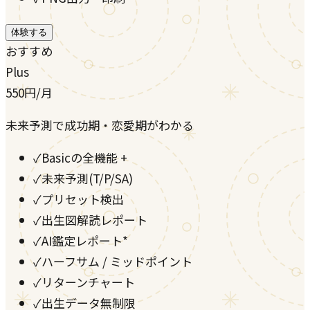
体験する
おすすめ
Plus
550
円
/月
未来予測で成功期・恋愛期がわかる
✓
Basicの全機能 +
✓
未来予測(T/P/SA)
✓
プリセット検出
✓
出生図解読レポート
✓
AI鑑定レポート*
✓
ハーフサム / ミッドポイント
✓
リターンチャート
✓
出生データ無制限