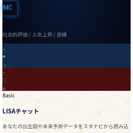
MC
N
社会的評価 / 人気上昇 / 良縁
♃︎
✱
☽︎
♆︎
□
☉︎
Basic
LISAチャット
あなたの出生図や未来予測データをスタナビから読み込