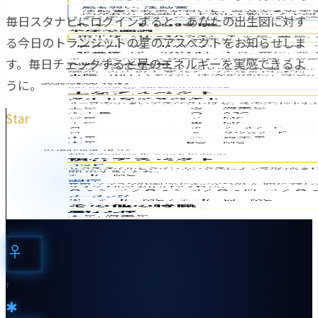
毎日スタナビにログインすると、あなたの出生図に対す
る今日のトランジットの星のアスペクトをお知らせしま
す。毎日チェックすると星のエネルギーを実感できるよ
うに。
Star
Navigator
♀︎
T
✱