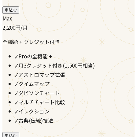
申込む
Max
2,200
円
/月
全機能 + クレジット付き
✓
Proの全機能 +
✓
月3クレジット付き(1,500円相当)
✓
アストロマップ拡張
✓
タイムマップ
✓
ダビソンチャート
✓
マルチチャート比較
✓
イレクション
✓
古典(伝統)技法
申込む