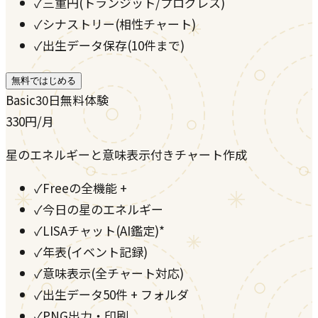
✓
三重円(トランジット/プログレス)
✓
シナストリー(相性チャート)
✓
出生データ保存(10件まで)
無料ではじめる
Basic
30日無料体験
330
円
/月
星のエネルギーと意味表示付きチャート作成
✓
Freeの全機能 +
✓
今日の星のエネルギー
✓
LISAチャット(AI鑑定)*
✓
年表(イベント記録)
✓
意味表示(全チャート対応)
✓
出生データ50件 + フォルダ
✓
PNG出力・印刷