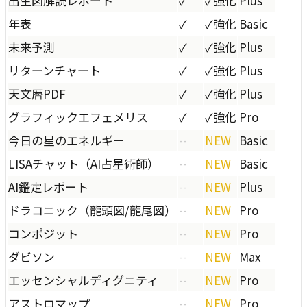
出生図解読レポート
✓
✓
強化
Plus
年表
✓
✓
強化
Basic
未来予測
✓
✓
強化
Plus
リターンチャート
✓
✓
強化
Plus
天文暦PDF
✓
✓
強化
Plus
グラフィックエフェメリス
✓
✓
強化
Pro
今日の星のエネルギー
--
NEW
Basic
LISAチャット（AI占星術師）
--
NEW
Basic
AI鑑定レポート
--
NEW
Plus
ドラコニック（龍頭図/龍尾図）
--
NEW
Pro
コンポジット
--
NEW
Pro
ダビソン
--
NEW
Max
エッセンシャルディグニティ
--
NEW
Pro
アストロマップ
--
NEW
Pro