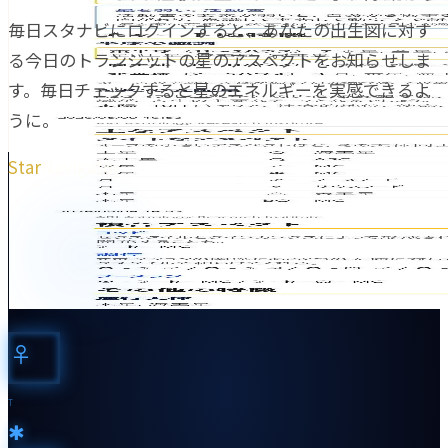
毎日スタナビにログインすると、あなたの出生図に対す
る今日のトランジットの星のアスペクトをお知らせしま
す。毎日チェックすると星のエネルギーを実感できるよ
うに。
Star
Navigator
♀︎
T
✱