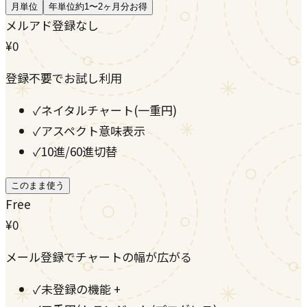
月単位
年単位
約1〜2ヶ月分お得
メルアド登録なし
¥0
登録不要でお試し利用
✓
ネイタルチャート(一重円)
✓
アスペクト意味表示
✓
10進/60進切替
このまま使う
Free
¥0
メール登録でチャートの幅が広がる
✓
未登録の機能 +