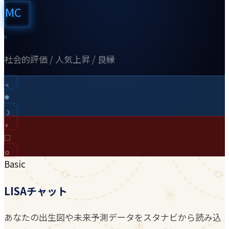
MC
N
社会的評価 / 人気上昇 / 良縁
♃︎
✱
☽︎
♆︎
□
☉︎
Basic
LISAチャット
あなたの出生図や未来予測データをスタナビから読み込