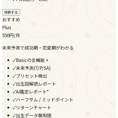
体験する
おすすめ
Plus
550
円
/月
未来予測で成功期・恋愛期がわかる
✓
Basicの全機能 +
✓
未来予測(T/P/SA)
✓
プリセット検出
✓
出生図解読レポート
✓
AI鑑定レポート*
✓
ハーフサム / ミッドポイント
✓
リターンチャート
✓
出生データ無制限