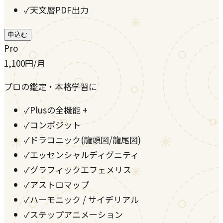
✓
天文暦PDF出力
申込む
Pro
1,100
円
/月
プロの鑑定・本格学習に
✓
Plusの全機能 +
✓
コンポジット
✓
ドラコニック(龍頭図/龍尾図)
✓
エッセンシャルディグニティ
✓
グラフィックエフェメリス
✓
アストロマップ
✓
ハーモニック / サイデリアル
✓
ステップアニメーション