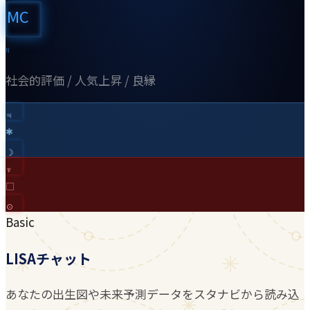
MC
N
社会的評価 / 人気上昇 / 良縁
♃︎
✱
☽︎
♆︎
□
☉︎
Basic
LISAチャット
あなたの出生図や未来予測データをスタナビから読み込