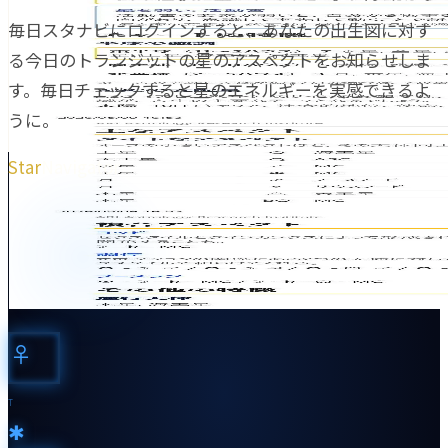
毎日スタナビにログインすると、あなたの出生図に対す
る今日のトランジットの星のアスペクトをお知らせしま
す。毎日チェックすると星のエネルギーを実感できるよ
うに。
Star
Navigator
♀︎
T
✱