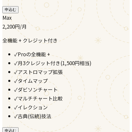
申込む
Max
2,200
円
/月
全機能 + クレジット付き
✓
Proの全機能 +
✓
月3クレジット付き(1,500円相当)
✓
アストロマップ拡張
✓
タイムマップ
✓
ダビソンチャート
✓
マルチチャート比較
✓
イレクション
✓
古典(伝統)技法
申込む