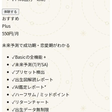
体験する
おすすめ
Plus
550
円
/月
未来予測で成功期・恋愛期がわかる
✓
Basicの全機能 +
✓
未来予測(T/P/SA)
✓
プリセット検出
✓
出生図解読レポート
✓
AI鑑定レポート*
✓
ハーフサム / ミッドポイント
✓
リターンチャート
✓
出生データ無制限