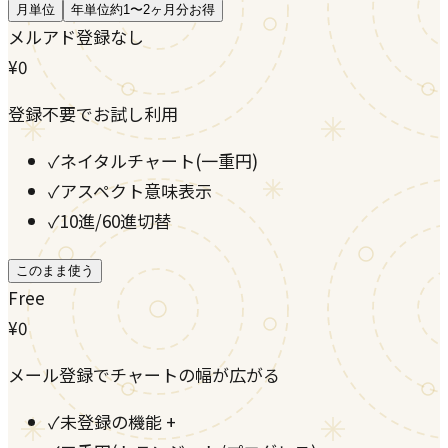
月単位
年単位
約1〜2ヶ月分お得
メルアド登録なし
¥0
登録不要でお試し利用
✓
ネイタルチャート(一重円)
✓
アスペクト意味表示
✓
10進/60進切替
このまま使う
Free
¥0
メール登録でチャートの幅が広がる
✓
未登録の機能 +