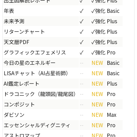
出生図解読レポート
✓
✓
強化
Plus
年表
✓
✓
強化
Basic
未来予測
✓
✓
強化
Plus
リターンチャート
✓
✓
強化
Plus
天文暦PDF
✓
✓
強化
Plus
グラフィックエフェメリス
✓
✓
強化
Pro
今日の星のエネルギー
--
NEW
Basic
LISAチャット（AI占星術師）
--
NEW
Basic
AI鑑定レポート
--
NEW
Plus
ドラコニック（龍頭図/龍尾図）
--
NEW
Pro
コンポジット
--
NEW
Pro
ダビソン
--
NEW
Max
エッセンシャルディグニティ
--
NEW
Pro
アストロマップ
--
NEW
Pro