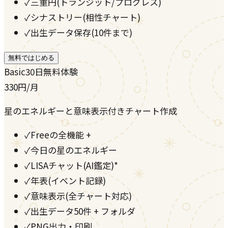
✓
三重円(トランジット/プログレス)
✓
シナストリー(相性チャート)
✓
出生データ保存(10件まで)
無料ではじめる
Basic
30日無料体験
330
円
/月
星のエネルギーと意味表示付きチャート作成
✓
Freeの全機能 +
✓
今日の星のエネルギー
✓
LISAチャット(AI鑑定)*
✓
年表(イベント記録)
✓
意味表示(全チャート対応)
✓
出生データ50件 + フォルダ
✓
PNG出力・印刷