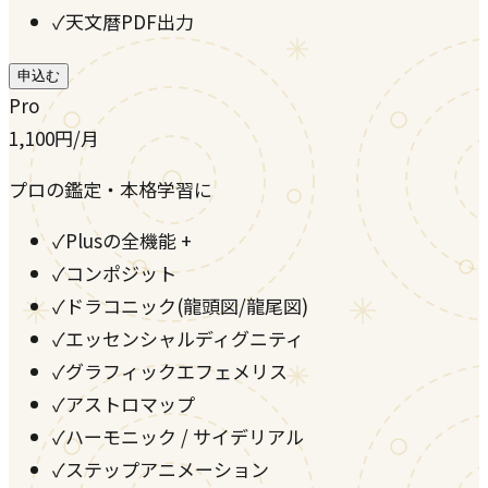
✓
天文暦PDF出力
申込む
Pro
1,100
円
/月
プロの鑑定・本格学習に
✓
Plusの全機能 +
✓
コンポジット
✓
ドラコニック(龍頭図/龍尾図)
✓
エッセンシャルディグニティ
✓
グラフィックエフェメリス
✓
アストロマップ
✓
ハーモニック / サイデリアル
✓
ステップアニメーション