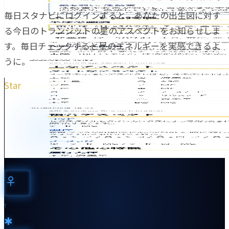
毎日スタナビにログインすると、あなたの出生図に対す
る今日のトランジットの星のアスペクトをお知らせしま
す。毎日チェックすると星のエネルギーを実感できるよ
うに。
Star
Navigator
♀︎
T
✱