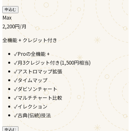
申込む
Max
2,200
円
/月
全機能 + クレジット付き
✓
Proの全機能 +
✓
月3クレジット付き(1,500円相当)
✓
アストロマップ拡張
✓
タイムマップ
✓
ダビソンチャート
✓
マルチチャート比較
✓
イレクション
✓
古典(伝統)技法
申込む