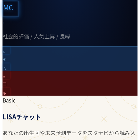
MC
N
社会的評価 / 人気上昇 / 良縁
♃︎
✱
☽︎
♆︎
□
☉︎
Basic
LISAチャット
あなたの出生図や未来予測データをスタナビから読み込