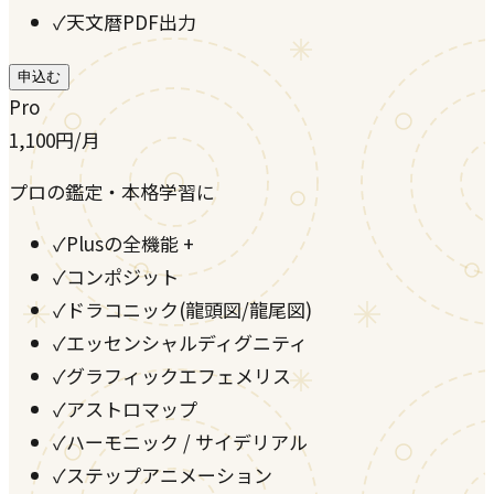
✓
天文暦PDF出力
申込む
Pro
1,100
円
/月
プロの鑑定・本格学習に
✓
Plusの全機能 +
✓
コンポジット
✓
ドラコニック(龍頭図/龍尾図)
✓
エッセンシャルディグニティ
✓
グラフィックエフェメリス
✓
アストロマップ
✓
ハーモニック / サイデリアル
✓
ステップアニメーション