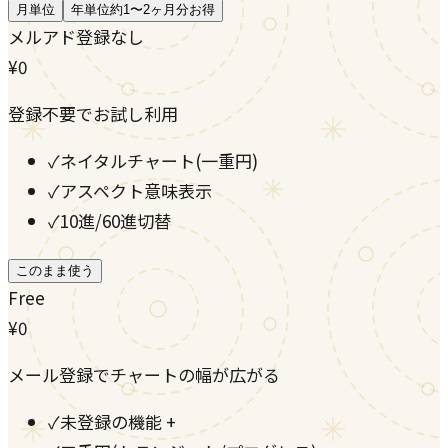
月単位
年単位
約1〜2ヶ月分お得
メルアド登録なし
¥0
登録不要でお試し利用
✓
ネイタルチャート(一重円)
✓
アスペクト意味表示
✓
10進/60進切替
このまま使う
Free
¥0
メール登録でチャートの幅が広がる
✓
未登録の機能 +