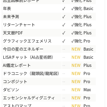
出生図解読レポート
✓
✓
強化
Plus
年表
✓
✓
強化
Basic
未来予測
✓
✓
強化
Plus
リターンチャート
✓
✓
強化
Plus
天文暦PDF
✓
✓
強化
Plus
グラフィックエフェメリス
✓
✓
強化
Pro
今日の星のエネルギー
--
NEW
Basic
LISAチャット（AI占星術師）
--
NEW
Basic
AI鑑定レポート
--
NEW
Plus
ドラコニック（龍頭図/龍尾図）
--
NEW
Pro
コンポジット
--
NEW
Pro
ダビソン
--
NEW
Max
エッセンシャルディグニティ
--
NEW
Pro
アストロマップ
--
NEW
Pro