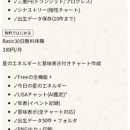
✓
三重円(トランジット/プログレス)
✓
シナストリー(相性チャート)
✓
出生データ保存(10件まで)
無料ではじめる
Basic
30日無料体験
330
円
/月
星のエネルギーと意味表示付きチャート作成
✓
Freeの全機能 +
✓
今日の星のエネルギー
✓
LISAチャット(AI鑑定)*
✓
年表(イベント記録)
✓
意味表示(全チャート対応)
✓
出生データ50件 + フォルダ
✓
PNG出力・印刷