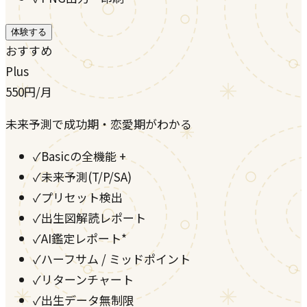
体験する
おすすめ
Plus
550
円
/月
未来予測で成功期・恋愛期がわかる
✓
Basicの全機能 +
✓
未来予測(T/P/SA)
✓
プリセット検出
✓
出生図解読レポート
✓
AI鑑定レポート*
✓
ハーフサム / ミッドポイント
✓
リターンチャート
✓
出生データ無制限