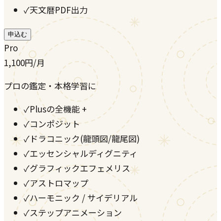
✓
天文暦PDF出力
申込む
Pro
1,100
円
/月
プロの鑑定・本格学習に
✓
Plusの全機能 +
✓
コンポジット
✓
ドラコニック(龍頭図/龍尾図)
✓
エッセンシャルディグニティ
✓
グラフィックエフェメリス
✓
アストロマップ
✓
ハーモニック / サイデリアル
✓
ステップアニメーション