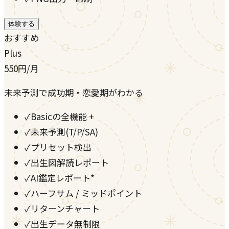
体験する
おすすめ
Plus
550
円
/月
未来予測で成功期・恋愛期がわかる
✓
Basicの全機能 +
✓
未来予測(T/P/SA)
✓
プリセット検出
✓
出生図解読レポート
✓
AI鑑定レポート*
✓
ハーフサム / ミッドポイント
✓
リターンチャート
✓
出生データ無制限