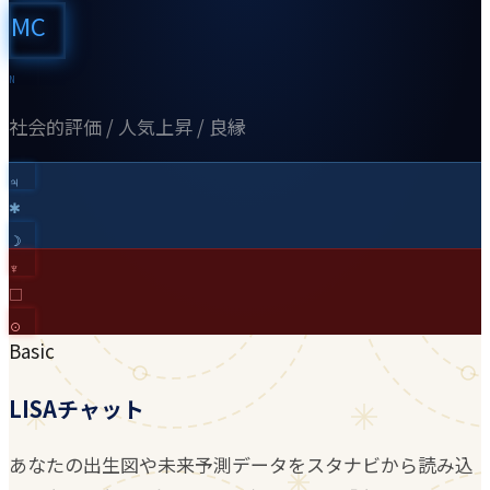
MC
N
社会的評価 / 人気上昇 / 良縁
♃︎
✱
☽︎
♆︎
□
☉︎
Basic
LISAチャット
あなたの出生図や未来予測データをスタナビから読み込