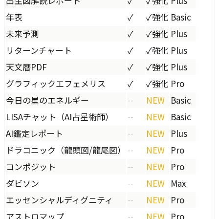
出生図解読レポート
✓
✓
強化
Plus
年表
✓
✓
強化
Basic
未来予測
✓
✓
強化
Plus
リターンチャート
✓
✓
強化
Plus
天文暦PDF
✓
✓
強化
Plus
グラフィックエフェメリス
✓
✓
強化
Pro
今日の星のエネルギー
--
NEW
Basic
LISAチャット（AI占星術師）
--
NEW
Basic
AI鑑定レポート
--
NEW
Plus
ドラコニック（龍頭図/龍尾図）
--
NEW
Pro
コンポジット
--
NEW
Pro
ダビソン
--
NEW
Max
エッセンシャルディグニティ
--
NEW
Pro
アストロマップ
--
NEW
Pro