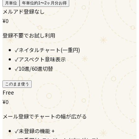
月単位
年単位
約1〜2ヶ月分お得
メルアド登録なし
¥0
登録不要でお試し利用
✓
ネイタルチャート(一重円)
✓
アスペクト意味表示
✓
10進/60進切替
このまま使う
Free
¥0
メール登録でチャートの幅が広がる
✓
未登録の機能 +