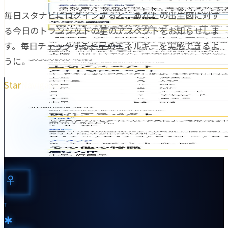
毎日スタナビにログインすると、あなたの出生図に対す
る今日のトランジットの星のアスペクトをお知らせしま
す。毎日チェックすると星のエネルギーを実感できるよ
うに。
Star
Navigator
♀︎
T
✱