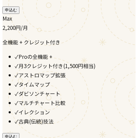
申込む
Max
2,200
円
/月
全機能 + クレジット付き
✓
Proの全機能 +
✓
月3クレジット付き(1,500円相当)
✓
アストロマップ拡張
✓
タイムマップ
✓
ダビソンチャート
✓
マルチチャート比較
✓
イレクション
✓
古典(伝統)技法
申込む