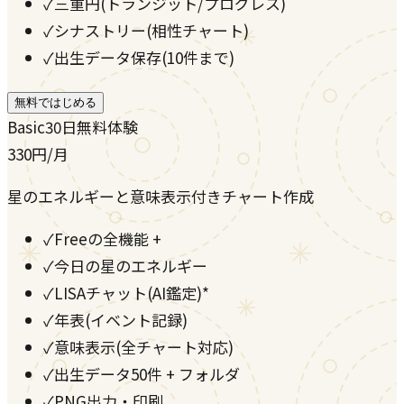
✓
三重円(トランジット/プログレス)
✓
シナストリー(相性チャート)
✓
出生データ保存(10件まで)
無料ではじめる
Basic
30日無料体験
330
円
/月
星のエネルギーと意味表示付きチャート作成
✓
Freeの全機能 +
✓
今日の星のエネルギー
✓
LISAチャット(AI鑑定)*
✓
年表(イベント記録)
✓
意味表示(全チャート対応)
✓
出生データ50件 + フォルダ
✓
PNG出力・印刷